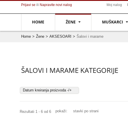
Prijavi se
ili
Napravite novi nalog
Moj nalog
HOME
ŽENE
MUŠKARCI
Home
>
Žene
>
AKSESOARI
>
Šalovi i marame
ŠALOVI I MARAME KATEGORIJE
Datum kreiranja proizvoda -/+
pokaži:
stavki po strani
Rezultati 1 - 6 od 6