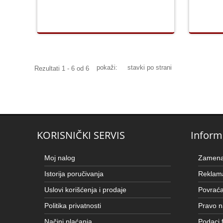
pokaži:
stavki po strani
Rezultati 1 - 6 od 6
KORISNIČKI SERVIS
Inform
Moj nalog
Zamena 
Istorija poručivanja
Reklama
Uslovi korišćenja i prodaje
Povraća
Politika privatnosti
Pravo n
Načini plaćanja
Podaci 