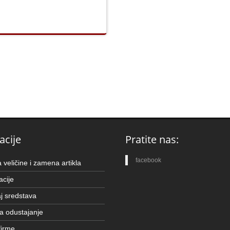
acije
Pratite nas:
facebook
veličine i zamena artikla
cije
j sredstava
a odustajanje
firme