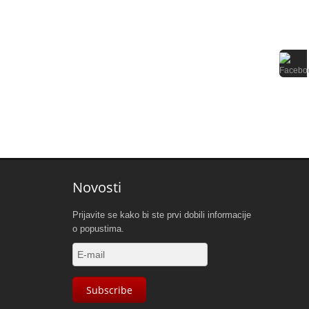
Novosti
Prijavite se kako bi ste prvi dobili informacije
o popustima.