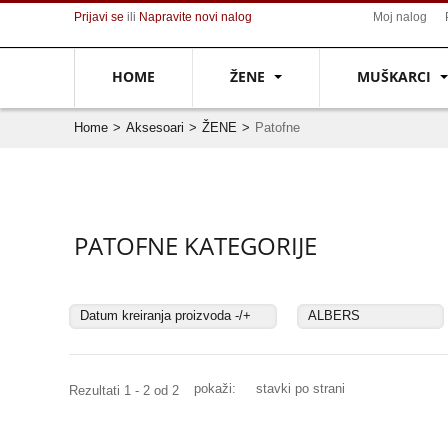
Prijavi se
ili
Napravite novi nalog
Moj nalog
HOME
ŽENE
MUŠKARCI
Home
>
Aksesoari
>
ŽENE
>
Patofne
PATOFNE KATEGORIJE
Datum kreiranja proizvoda -/+
ALBERS
pokaži:
stavki po strani
Rezultati 1 - 2 od 2