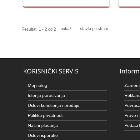
pokaži:
stavki po strani
Rezultati 1 - 2 od 2
KORISNIČKI SERVIS
Inform
Moj nalog
Zamena 
Istorija poručivanja
Reklama
Uslovi korišćenja i prodaje
Povraća
Politika privatnosti
Pravo n
Načini plaćanja
Podaci 
Uslovi isporuke