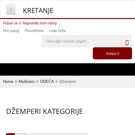
KRETANJE
Prijavi se
HOME
ili
Napravite novi nalog
Moj nalog
Porudžbine
Lista želja
ŽENE
Korpa
0
MUŠKARCI
AKSESOARI
Home
>
Muškarci
>
ODEĆA
>
Džemperi
OUTLET
DŽEMPERI KATEGORIJE
PRODAVNICA
KONTAKT