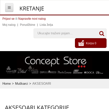
KRETANJE
Prijavi se
HOME
ili
Napravite novi nalog
Moj nalog
Porudžbine
Lista želja
ŽENE
Korpa
0
MUŠKARCI
AKSESOARI
OUTLET
Home
>
Muškarci
>
AKSESOARI
PRODAVNICA
KONTAKT
AKSESOARI KATEGORIJE